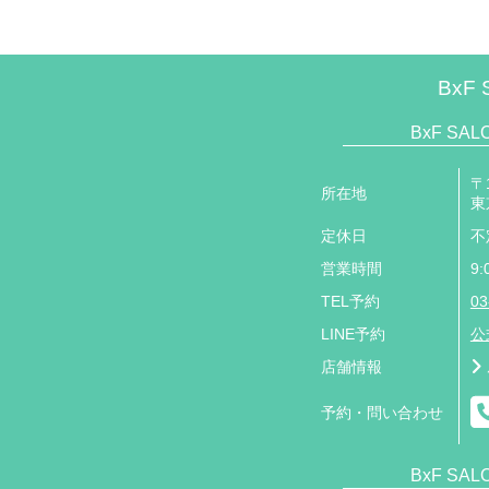
BxF 
BxF SA
〒1
所在地
東
定休日
不
営業時間
9:
TEL予約
03
LINE予約
公
店舗情報
予約・問い合わせ
BxF SA