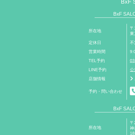
BxF 
BxF SA
〒1
所在地
東
定休日
不
営業時間
9:
TEL予約
03
LINE予約
公
店舗情報
予約・問い合わせ
BxF SA
〒2
所在地
神
18