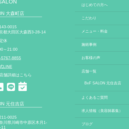
SALON
はじめての方へ
LON 大森町店
こだわり
43-0015
メニュー・料金
京都大田区大森西3-28-14
定休
施術事例
00～21:00
-5767-8855
お客様の声
式LINE
店舗一覧
店舗詳細はこちら
BxF SALON 元住吉店
よくあるご質問
LON 元住吉店
求人情報（美容師募集）
11-0025
奈川県川崎市中原区木月1-
ブログ
-11