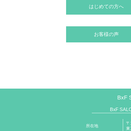
はじめての方へ
お客様の声
BxF 
BxF SA
〒1
所在地
東