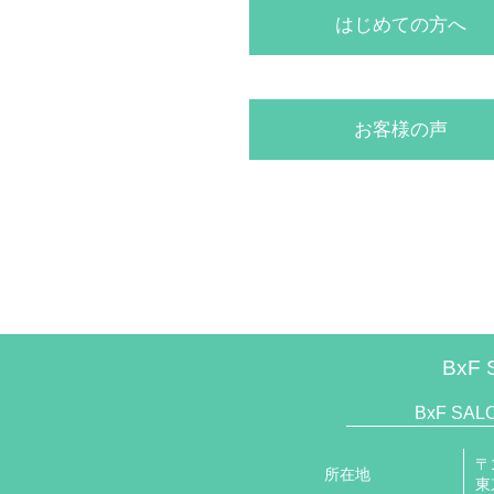
はじめての方へ
お客様の声
BxF 
BxF SA
〒1
所在地
東