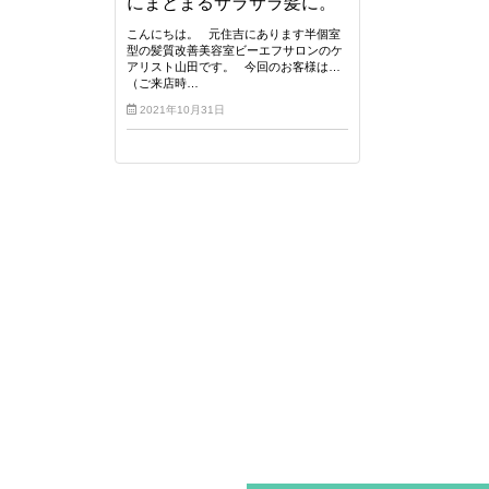
にまとまるサラサラ髪に。
こんにちは。 元住吉にあります半個室
型の髪質改善美容室ビーエフサロンのケ
アリスト山田です。 今回のお客様は…
（ご来店時…
2021年10月31日