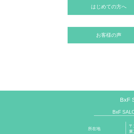
はじめての方へ
お客様の声
BxF 
BxF SA
〒1
所在地
東