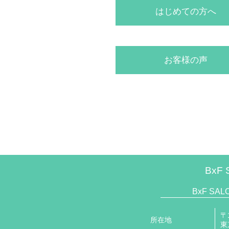
はじめての方へ
お客様の声
BxF 
BxF SA
〒1
所在地
東