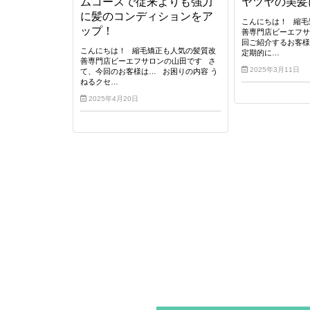
ムコースで従来よりも強力
ヤツヤの美髪
に髪のコンディションをア
こんにちは！ 縮毛
ップ！
善専門店ビーエフサ
回ご紹介するお客様
こんにちは！ 縮毛矯正も人気の髪質改
定期的に…
善専門店ビーエフサロンの山田です さ
2025年3月11日
て、今回のお客様は… お困りの内容 う
ねるクセ…
2025年4月20日