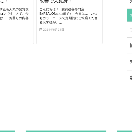
に！
改善で大変身！
矯正も人気の髪質改
こんにちは！ 髪質改善専門店
ロンです さて、今
BxFSALONの山田です 今回は… いつ
は… お困りの内容
もカラーコースで定期的にご来店くださ
るお客様が、…
2024年6月24日